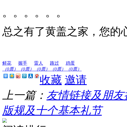
。。。。。。
总之有了黄盖之家，您的
鲜花
握手
雷人
路过
鸡蛋
（0票）
（0票）
（0票）
（0票）
（0票）
收藏
邀请
上一篇：
友情链接及朋友
版规及十个基本礼节