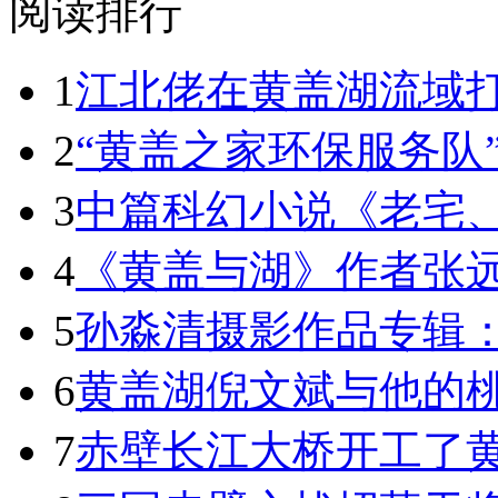
阅读排行
1
江北佬在黄盖湖流域
2
“黄盖之家环保服务队
3
中篇科幻小说《老宅
4
《黄盖与湖》作者张
5
孙淼清摄影作品专辑
6
黄盖湖倪文斌与他的
7
赤壁长江大桥开工了